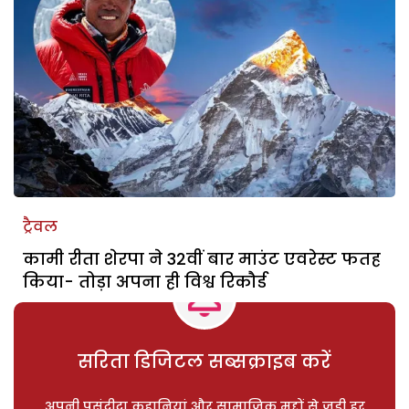
ट्रैवल
कामी रीता शेरपा ने 32वीं बार माउंट एवरेस्ट फतह
किया- तोड़ा अपना ही विश्व रिकौर्ड
सरिता डिजिटल सब्सक्राइब करें
अपनी पसंदीदा कहानियां और सामाजिक मुद्दों से जुड़ी हर