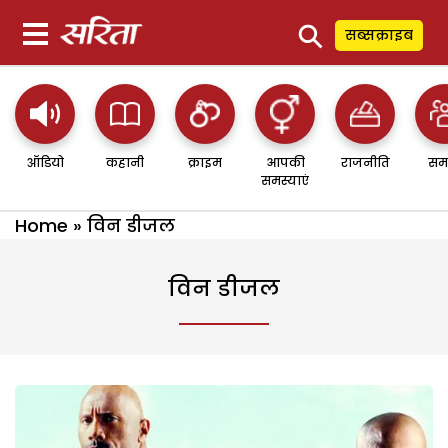
⚲
सब्सक्राइब
ऑडियो
कहानी
क्राइम
आपकी
राजनीति
सम
समस्याएं
Home
»
विन डीजल
विन डीजल