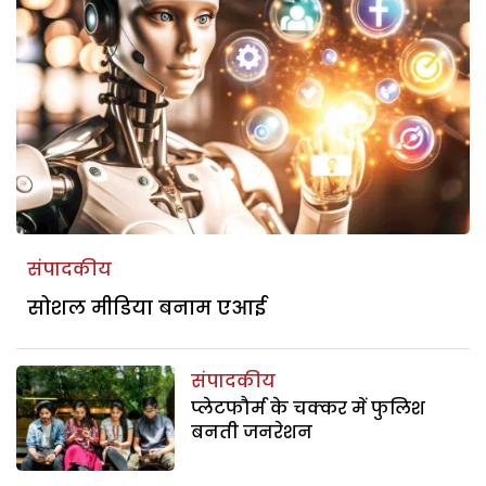
संपादकीय
सोशल मीडिया बनाम एआई
संपादकीय
प्लेटफौर्म के चक्कर में फुलिश
बनती जनरेशन