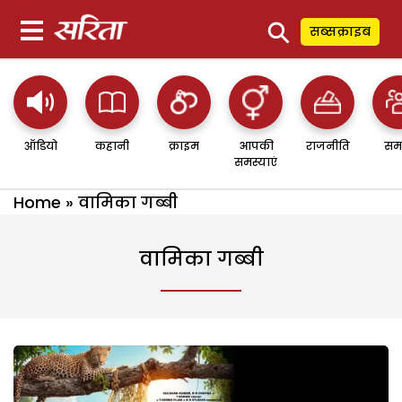
⚲
सब्सक्राइब
ऑडियो
कहानी
क्राइम
आपकी
राजनीति
सम
समस्याएं
Home
»
वामिका गब्बी
वामिका गब्बी