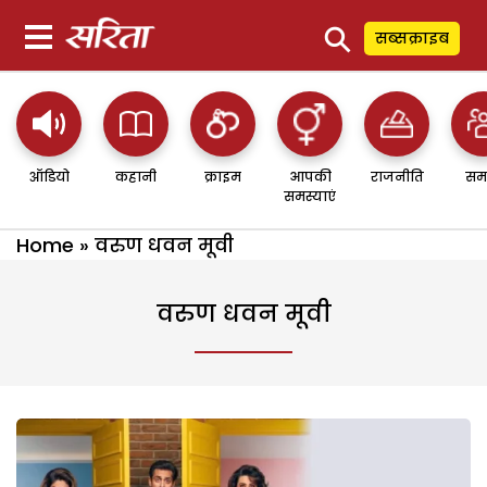
⚲
सब्सक्राइब
ऑडियो
कहानी
क्राइम
आपकी
राजनीति
सम
समस्याएं
Home
»
वरुण धवन मूवी
वरुण धवन मूवी