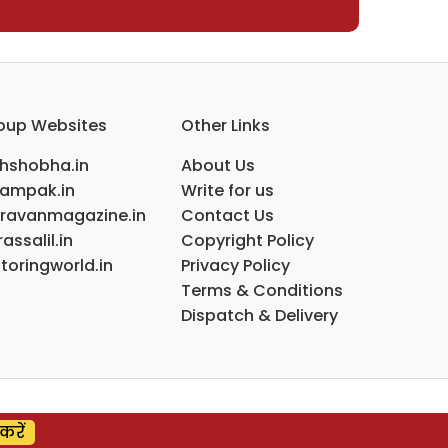
oup Websites
Other Links
ihshobha.in
About Us
ampak.in
Write for us
ravanmagazine.in
Contact Us
assalil.in
Copyright Policy
toringworld.in
Privacy Policy
Terms & Conditions
Dispatch & Delivery
करें