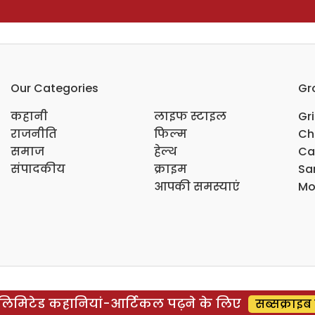
Our Categories
Gr
कहानी
लाइफ स्टाइल
Gr
राजनीति
फिल्म
Ch
समाज
हेल्थ
Ca
संपादकीय
क्राइम
Sar
आपकी समस्याएं
Mo
िमिटेड कहानियां-आर्टिकल पढ़ने के लिए
सब्सक्राइब 