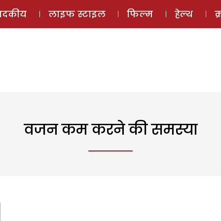
ई-मैगज़ीन
ऑडियो 
पादकीय
लाइफ स्टाइल
फिल्म
हेल्थ
क
वजन कम करने की समस्या