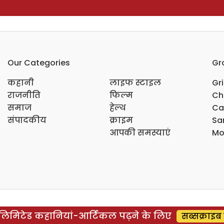
Our Categories
Gr
कहानी
लाइफ स्टाइल
Gr
राजनीति
फिल्म
Ch
समाज
हेल्थ
Ca
संपादकीय
क्राइम
Sar
आपकी समस्याएं
Mo
िमिटेड कहानियां-आर्टिकल पढ़ने के लिए
सब्सक्राइब 