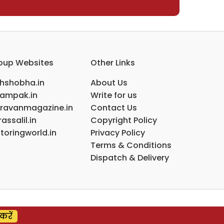
oup Websites
Other Links
ihshobha.in
About Us
ampak.in
Write for us
ravanmagazine.in
Contact Us
assalil.in
Copyright Policy
toringworld.in
Privacy Policy
Terms & Conditions
Dispatch & Delivery
करें