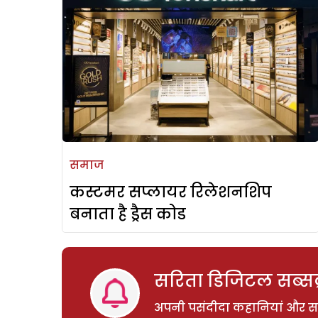
समाज
कस्टमर सप्लायर रिलेशनशिप
बनाता है ड्रैस कोड
सरिता डिजिटल सब्सक्
अपनी पसंदीदा कहानियां और साम