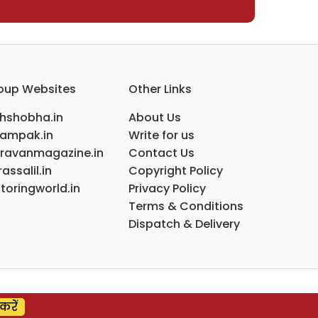
oup Websites
Other Links
ihshobha.in
About Us
ampak.in
Write for us
ravanmagazine.in
Contact Us
assalil.in
Copyright Policy
toringworld.in
Privacy Policy
Terms & Conditions
Dispatch & Delivery
करें