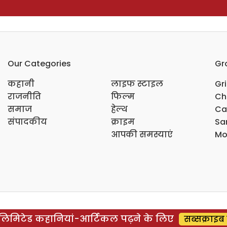
Our Categories
Gr
कहानी
लाइफ स्टाइल
Gr
राजनीति
फिल्म
Ch
समाज
हेल्थ
Ca
संपादकीय
क्राइम
Sar
आपकी समस्याएं
Mo
िमिटेड कहानियां-आर्टिकल पढ़ने के लिए
सब्सक्राइब 