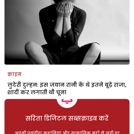
क्राइम
लुटेरी दुल्हन: इस जवान रानी के थे इतने बूढ़े राजा,
शादी कर लगाती थी चूना
सरिता डिजिटल सब्सक्राइब करें
अपनी पसंदीदा कहानियां और सामाजिक मुद्दों से जुड़ी हर