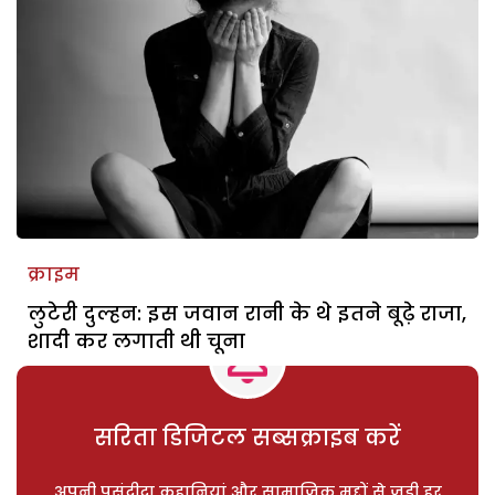
क्राइम
लुटेरी दुल्हन: इस जवान रानी के थे इतने बूढ़े राजा,
शादी कर लगाती थी चूना
सरिता डिजिटल सब्सक्राइब करें
अपनी पसंदीदा कहानियां और सामाजिक मुद्दों से जुड़ी हर