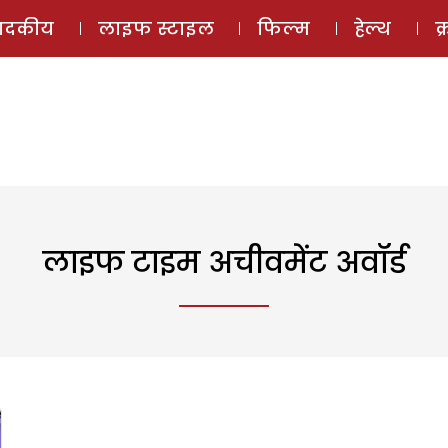
ई-मैगज़ीन
ऑडियो 
पादकीय
लाइफ स्टाइल
फिल्म
हेल्थ
क
लाइफ टाइम अचीवमेंट अवॉर्ड