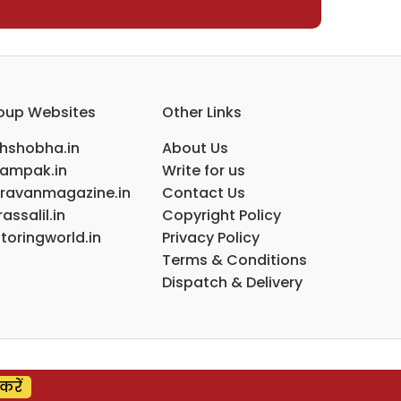
oup Websites
Other Links
ihshobha.in
About Us
ampak.in
Write for us
ravanmagazine.in
Contact Us
assalil.in
Copyright Policy
toringworld.in
Privacy Policy
Terms & Conditions
Dispatch & Delivery
करें