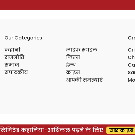
Our Categories
Gr
कहानी
लाइफ स्टाइल
Gr
राजनीति
फिल्म
Ch
समाज
हेल्थ
Ca
संपादकीय
क्राइम
Sar
आपकी समस्याएं
Mo
िमिटेड कहानियां-आर्टिकल पढ़ने के लिए
सब्सक्राइब 