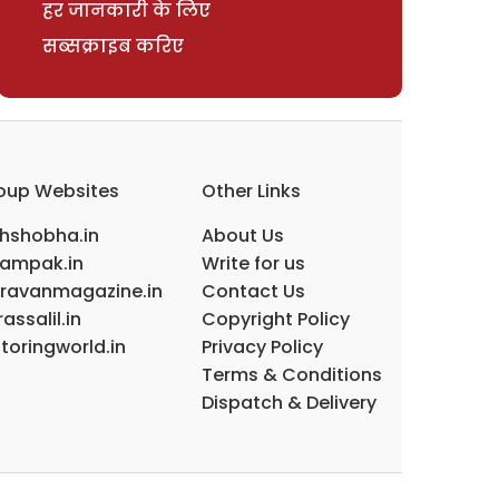
हर जानकारी के लिए
सब्सक्राइब करिए
oup Websites
Other Links
ihshobha.in
About Us
ampak.in
Write for us
ravanmagazine.in
Contact Us
assalil.in
Copyright Policy
toringworld.in
Privacy Policy
Terms & Conditions
Dispatch & Delivery