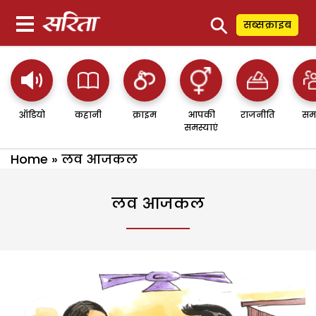
⚲
सब्सक्राइब
ऑडियो
कहानी
क्राइम
आपकी
राजनीति
सम
समस्याएं
Home
»
लव आजकल
लव आजकल