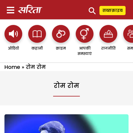
⚲
सब्सक्राइब
ऑडियो
कहानी
क्राइम
आपकी
राजनीति
सम
समस्याएं
Home
»
रोम रोम
रोम रोम