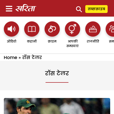
⚲
सब्सक्राइब
ऑडियो
कहानी
क्राइम
आपकी
राजनीति
सम
समस्याएं
Home
»
रॉस टेलर
रॉस टेलर