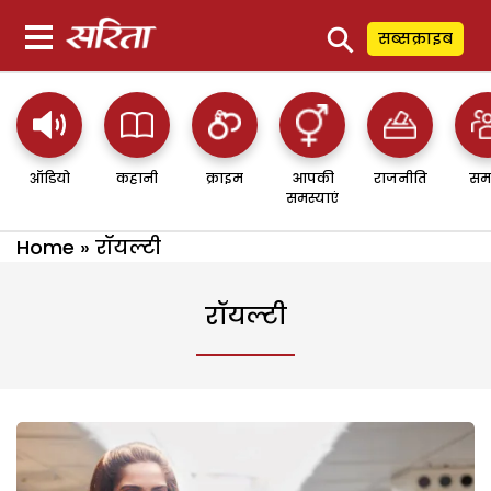
⚲
सब्सक्राइब
ऑडियो
कहानी
क्राइम
आपकी
राजनीति
सम
समस्याएं
Home
»
रॉयल्टी
रॉयल्टी