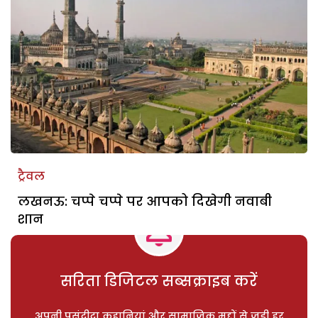
ट्रैवल
लखनऊ: चप्पे चप्पे पर आपको दिखेगी नवाबी
शान
सरिता डिजिटल सब्सक्राइब करें
अपनी पसंदीदा कहानियां और सामाजिक मुद्दों से जुड़ी हर