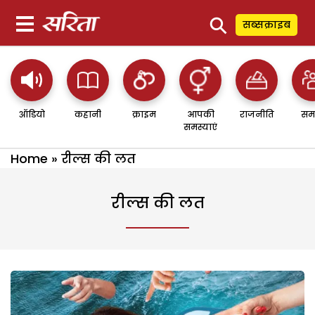
⚲
सब्सक्राइब
ऑडियो
कहानी
क्राइम
आपकी
राजनीति
सम
समस्याएं
Home
»
रील्स की लत
रील्स की लत