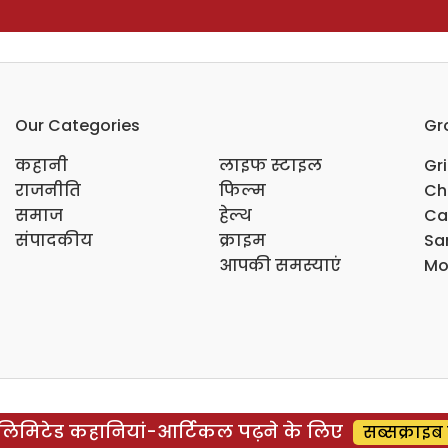
Our Categories
Gr
कहानी
लाइफ स्टाइल
Gr
राजनीति
फिल्म
Ch
समाज
हेल्थ
Ca
संपादकीय
क्राइम
Sar
आपकी समस्याएं
Mo
िमिटेड कहानियां-आर्टिकल पढ़ने के लिए
सब्सक्राइब 