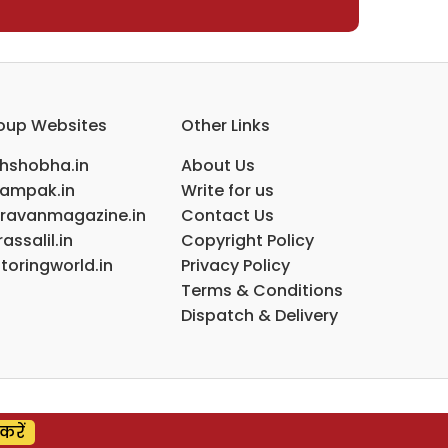
oup Websites
Other Links
ihshobha.in
About Us
ampak.in
Write for us
ravanmagazine.in
Contact Us
assalil.in
Copyright Policy
toringworld.in
Privacy Policy
Terms & Conditions
Dispatch & Delivery
करें