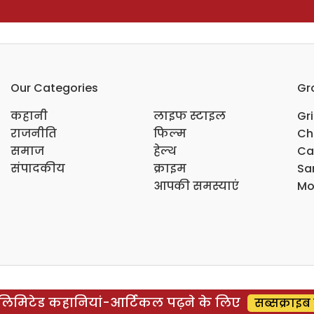
Our Categories
Gr
कहानी
लाइफ स्टाइल
Gr
राजनीति
फिल्म
Ch
समाज
हेल्थ
Ca
संपादकीय
क्राइम
Sar
आपकी समस्याएं
Mo
िमिटेड कहानियां-आर्टिकल पढ़ने के लिए
सब्सक्राइब 