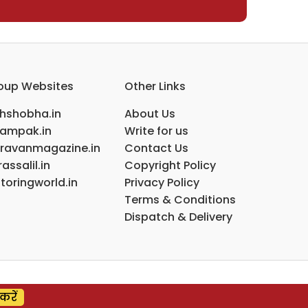
oup Websites
Other Links
ihshobha.in
About Us
ampak.in
Write for us
ravanmagazine.in
Contact Us
assalil.in
Copyright Policy
toringworld.in
Privacy Policy
Terms & Conditions
Dispatch & Delivery
करें