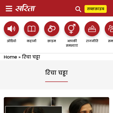
⚲
सब्सक्राइब
ऑडियो
कहानी
क्राइम
आपकी
राजनीति
सम
समस्याएं
Home
»
रिचा चड्डा
रिचा चड्डा