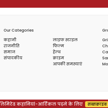
Our Categories
Gr
कहानी
लाइफ स्टाइल
Gr
राजनीति
फिल्म
Ch
समाज
हेल्थ
Ca
संपादकीय
क्राइम
Sar
आपकी समस्याएं
Mo
िमिटेड कहानियां-आर्टिकल पढ़ने के लिए
सब्सक्राइब 