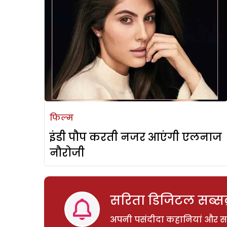
फिल्म
इंडी पौप करती नजर आएंगी एलनाज
नौरोजी
सरिता डिजिटल सब्सक्
अपनी पसंदीदा कहानियां और साम