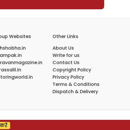
oup Websites
Other Links
ihshobha.in
About Us
ampak.in
Write for us
ravanmagazine.in
Contact Us
assalil.in
Copyright Policy
toringworld.in
Privacy Policy
Terms & Conditions
Dispatch & Delivery
करें