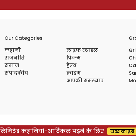
Our Categories
Gr
कहानी
लाइफ स्टाइल
Gr
राजनीति
फिल्म
Ch
समाज
हेल्थ
Ca
संपादकीय
क्राइम
Sar
आपकी समस्याएं
Mo
िमिटेड कहानियां-आर्टिकल पढ़ने के लिए
सब्सक्राइब 