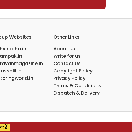
oup Websites
Other Links
ihshobha.in
About Us
ampak.in
Write for us
ravanmagazine.in
Contact Us
assalil.in
Copyright Policy
toringworld.in
Privacy Policy
Terms & Conditions
Dispatch & Delivery
करें