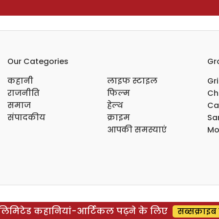
Our Categories
Gr
कहानी
लाइफ स्टाइल
Gr
राजनीति
फिल्म
Ch
समाज
हेल्थ
Ca
संपादकीय
क्राइम
Sar
आपकी समस्याएं
Mo
िमिटेड कहानियां-आर्टिकल पढ़ने के लिए
सब्सक्राइब 