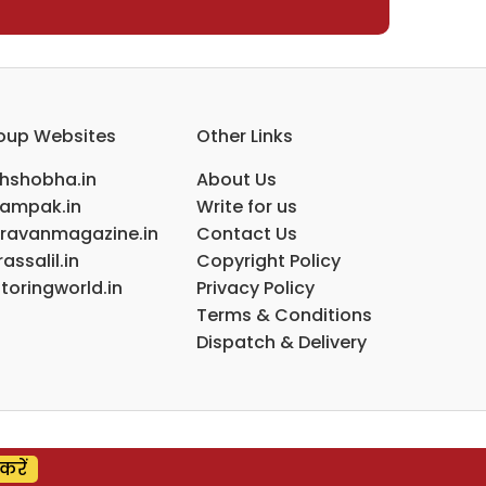
oup Websites
Other Links
ihshobha.in
About Us
ampak.in
Write for us
ravanmagazine.in
Contact Us
assalil.in
Copyright Policy
toringworld.in
Privacy Policy
Terms & Conditions
Dispatch & Delivery
करें