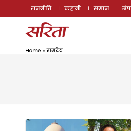
राजनीति
कहानी
समाज
सं
Home
»
रामदेव