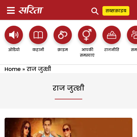
⚲
सब्सक्राइब
ऑडियो
कहानी
क्राइम
आपकी
राजनीति
सम
समस्याएं
Home
»
राज जुत्शी
राज जुत्शी