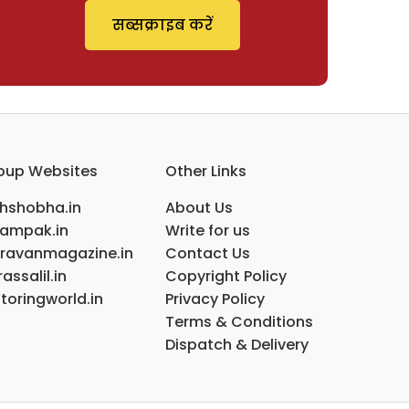
सब्सक्राइब करें
oup Websites
Other Links
ihshobha.in
About Us
ampak.in
Write for us
ravanmagazine.in
Contact Us
assalil.in
Copyright Policy
toringworld.in
Privacy Policy
Terms & Conditions
Dispatch & Delivery