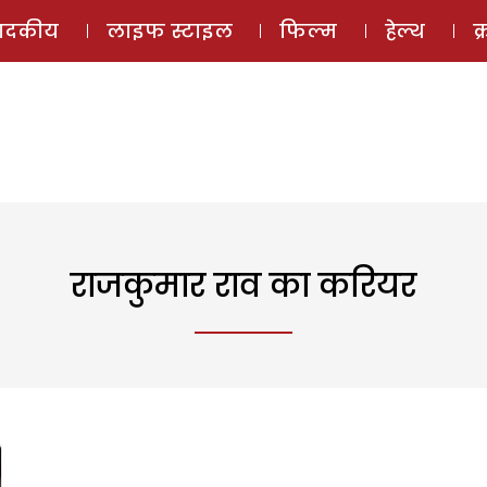
ई-मैगज़ीन
ऑडियो 
पादकीय
लाइफ स्टाइल
फिल्म
हेल्थ
क
राजकुमार राव का करियर