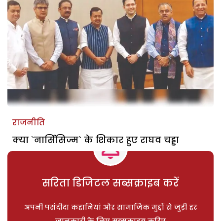
राजनीति
क्या `नार्सिसिज्म` के शिकार हुए राघव चड्डा
सरिता डिजिटल सब्सक्राइब करें
अपनी पसंदीदा कहानियां और सामाजिक मुद्दों से जुड़ी हर
जानकारी के लिए सब्सक्राइब करिए