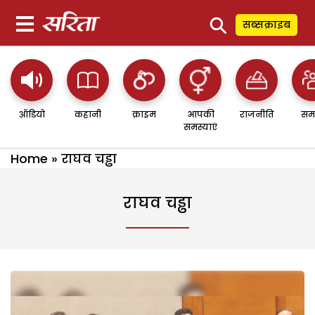
⚲
सब्सक्राइब
ऑडियो
कहानी
क्राइम
आपकी
राजनीति
सम
समस्याएं
Home
»
राघव चड्ढा
राघव चड्ढा