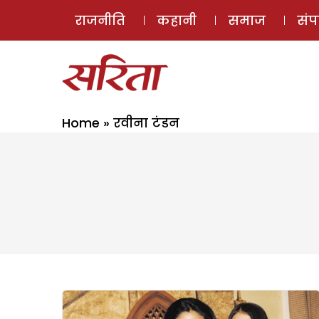
राजनीति
कहानी
समाज
सं
Home
»
रवीना टंडन