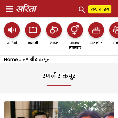
⚲
सब्सक्राइब
ऑडियो
कहानी
क्राइम
आपकी
राजनीति
सम
समस्याएं
Home
»
रणबीर कपूर
रणबीर कपूर