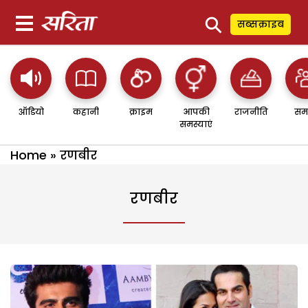
⚲
सब्सक्राइब
ऑडियो
कहानी
क्राइम
आपकी
राजनीति
सम
समस्याएं
Home
»
रणबीर
रणबीर