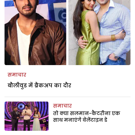
समाचार
बौलीवुड में ब्रैकअप का दौर
समाचार
तो क्या सलमान-कैटरीना एक
साथ मनाएंगे वेलेंटाइन डे