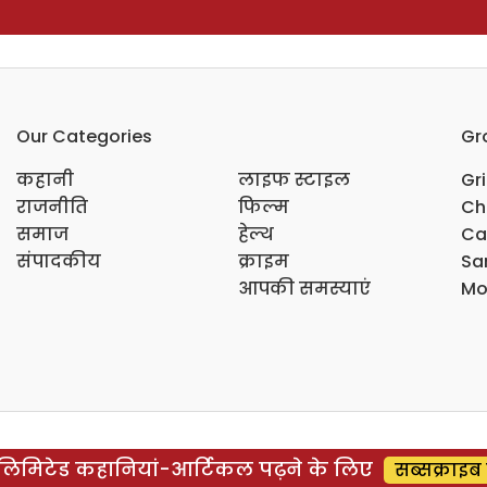
Our Categories
Gr
कहानी
लाइफ स्टाइल
Gr
राजनीति
फिल्म
Ch
समाज
हेल्थ
Ca
संपादकीय
क्राइम
Sar
आपकी समस्याएं
Mo
िमिटेड कहानियां-आर्टिकल पढ़ने के लिए
सब्सक्राइब 