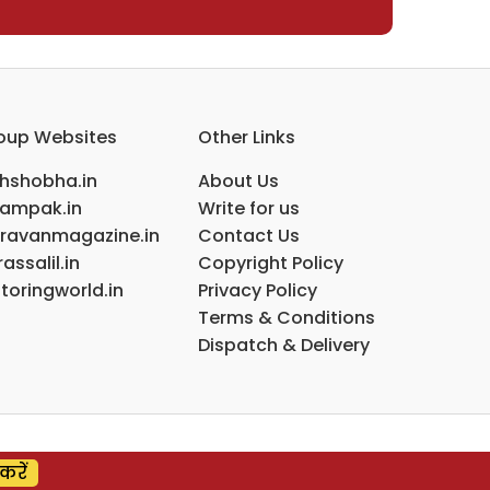
oup Websites
Other Links
ihshobha.in
About Us
ampak.in
Write for us
ravanmagazine.in
Contact Us
assalil.in
Copyright Policy
toringworld.in
Privacy Policy
Terms & Conditions
Dispatch & Delivery
करें