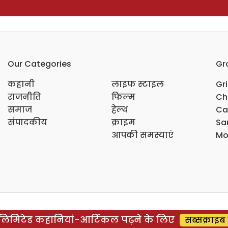
Our Categories
Gr
कहानी
लाइफ स्टाइल
Gr
राजनीति
फिल्म
Ch
समाज
हेल्थ
Ca
संपादकीय
क्राइम
Sar
आपकी समस्याएं
Mo
िमिटेड कहानियां-आर्टिकल पढ़ने के लिए
सब्सक्राइब 