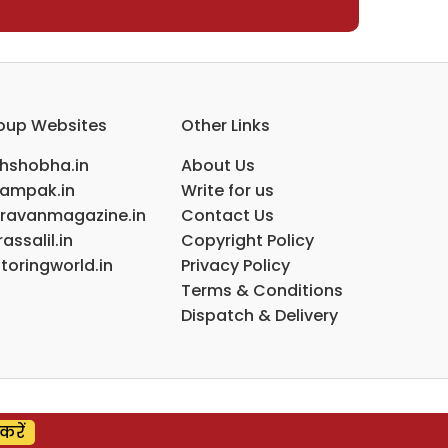
oup Websites
Other Links
ihshobha.in
About Us
ampak.in
Write for us
ravanmagazine.in
Contact Us
assalil.in
Copyright Policy
toringworld.in
Privacy Policy
Terms & Conditions
Dispatch & Delivery
करें