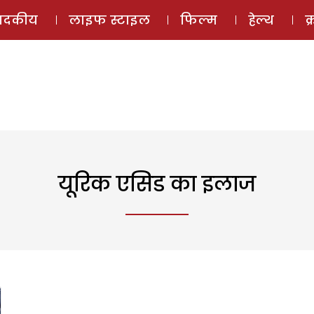
ई-मैगज़ीन
ऑडियो 
पादकीय
लाइफ स्टाइल
फिल्म
हेल्थ
क
यूरिक एसिड का इलाज