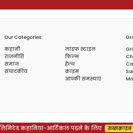
Our Categories
Gr
कहानी
लाइफ स्टाइल
Gr
राजनीति
फिल्म
Ch
समाज
हेल्थ
Ca
संपादकीय
क्राइम
Sar
आपकी समस्याएं
Mo
िमिटेड कहानियां-आर्टिकल पढ़ने के लिए
सब्सक्राइब 