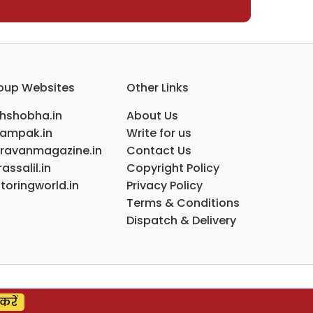
oup Websites
Other Links
ihshobha.in
About Us
ampak.in
Write for us
ravanmagazine.in
Contact Us
assalil.in
Copyright Policy
toringworld.in
Privacy Policy
Terms & Conditions
Dispatch & Delivery
करें