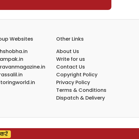
oup Websites
Other Links
ihshobha.in
About Us
ampak.in
Write for us
ravanmagazine.in
Contact Us
assalil.in
Copyright Policy
toringworld.in
Privacy Policy
Terms & Conditions
Dispatch & Delivery
करें