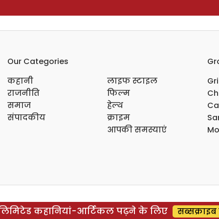
Our Categories
Gr
कहानी
लाइफ स्टाइल
Gr
राजनीति
फिल्म
Ch
समाज
हेल्थ
Ca
संपादकीय
क्राइम
Sar
आपकी समस्याएं
Mo
िमिटेड कहानियां-आर्टिकल पढ़ने के लिए
सब्सक्राइब 