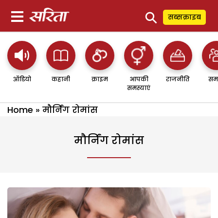
⚲
सब्सक्राइब
ऑडियो
कहानी
क्राइम
आपकी
राजनीति
सम
समस्याएं
Home
»
मौर्निंग रोमांस
मौर्निंग रोमांस