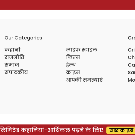
Our Categories
Gr
कहानी
लाइफ स्टाइल
Gr
राजनीति
फिल्म
Ch
समाज
हेल्थ
Ca
संपादकीय
क्राइम
Sar
आपकी समस्याएं
Mo
िमिटेड कहानियां-आर्टिकल पढ़ने के लिए
सब्सक्राइब 