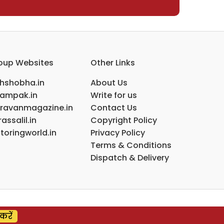
oup Websites
Other Links
ihshobha.in
About Us
ampak.in
Write for us
ravanmagazine.in
Contact Us
assalil.in
Copyright Policy
toringworld.in
Privacy Policy
Terms & Conditions
Dispatch & Delivery
करें