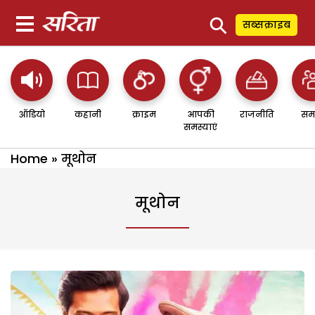
⚲
सब्सक्राइब
ऑडियो
कहानी
क्राइम
आपकी
राजनीति
सम
समस्याएं
Home
»
मूथोन
मूथोन