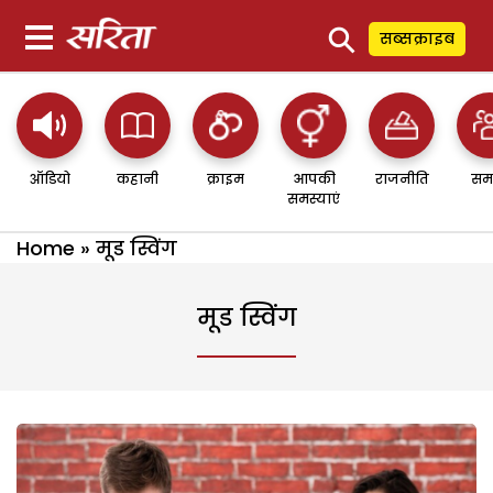
⚲
सब्सक्राइब
ऑडियो
कहानी
क्राइम
आपकी
राजनीति
सम
समस्याएं
Home
»
मूड स्विंग
मूड स्विंग