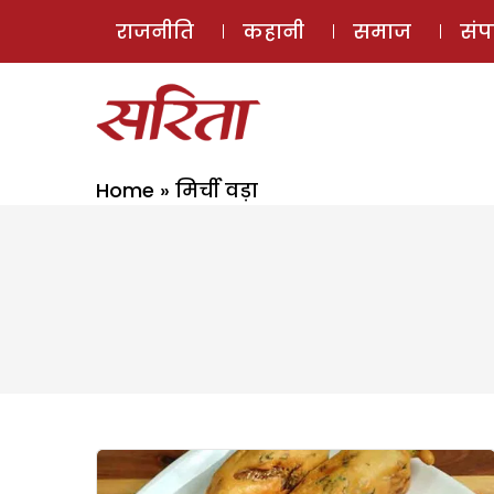
राजनीति
कहानी
समाज
सं
Home
»
मिर्ची वड़ा