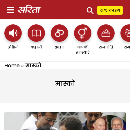
⚲
सब्सक्राइब
ऑडियो
कहानी
क्राइम
आपकी
राजनीति
सम
समस्याएं
Home
»
मास्को
मास्को