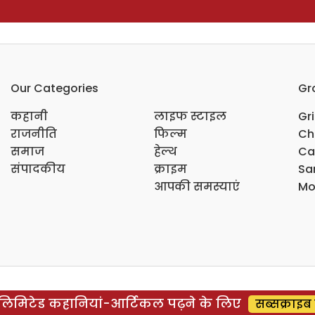
Our Categories
Gr
कहानी
लाइफ स्टाइल
Gr
राजनीति
फिल्म
Ch
समाज
हेल्थ
Ca
संपादकीय
क्राइम
Sar
आपकी समस्याएं
Mo
िमिटेड कहानियां-आर्टिकल पढ़ने के लिए
सब्सक्राइब 