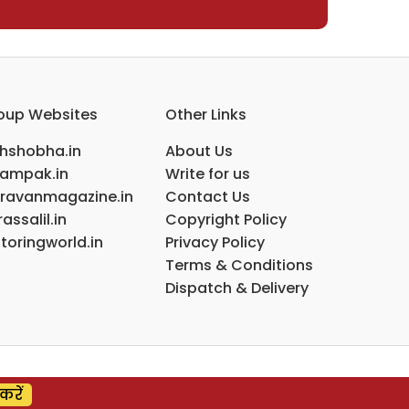
oup Websites
Other Links
ihshobha.in
About Us
ampak.in
Write for us
ravanmagazine.in
Contact Us
assalil.in
Copyright Policy
toringworld.in
Privacy Policy
Terms & Conditions
Dispatch & Delivery
करें