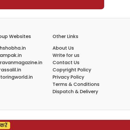
oup Websites
Other Links
ihshobha.in
About Us
ampak.in
Write for us
ravanmagazine.in
Contact Us
assalil.in
Copyright Policy
toringworld.in
Privacy Policy
Terms & Conditions
Dispatch & Delivery
करें