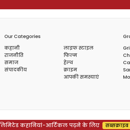
Our Categories
Gr
कहानी
लाइफ स्टाइल
Gr
राजनीति
फिल्म
Ch
समाज
हेल्थ
Ca
संपादकीय
क्राइम
Sar
आपकी समस्याएं
Mo
िमिटेड कहानियां-आर्टिकल पढ़ने के लिए
सब्सक्राइब 