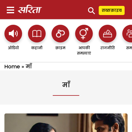
⚲
सब्सक्राइब
ऑडियो
कहानी
क्राइम
आपकी
राजनीति
सम
समस्याएं
Home
»
माँ
माँ