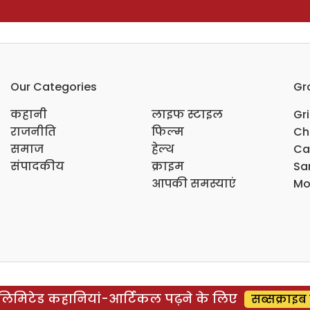
Our Categories
Gr
कहानी
लाइफ स्टाइल
Gr
राजनीति
फिल्म
Ch
समाज
हेल्थ
Ca
संपादकीय
क्राइम
Sar
आपकी समस्याएं
Mo
िमिटेड कहानियां-आर्टिकल पढ़ने के लिए
सब्सक्राइब 