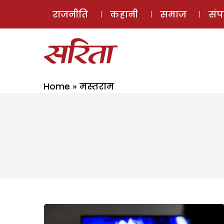
राजनीति
कहानी
समाज
सं
Home
»
मस्तराम