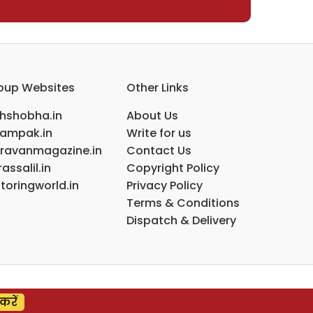
oup Websites
Other Links
ihshobha.in
About Us
ampak.in
Write for us
ravanmagazine.in
Contact Us
assalil.in
Copyright Policy
toringworld.in
Privacy Policy
Terms & Conditions
Dispatch & Delivery
करें