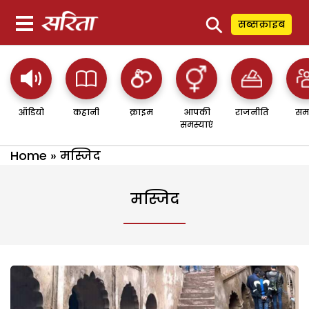
⚲
सब्सक्राइब
ऑडियो
कहानी
क्राइम
आपकी
राजनीति
सम
समस्याएं
Home
»
म‍स्जिद
म‍स्जिद