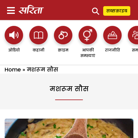
⚲
सब्सक्राइब
ऑडियो
कहानी
क्राइम
आपकी
राजनीति
सम
समस्याएं
Home
»
मशरूम सौस
मशरूम सौस