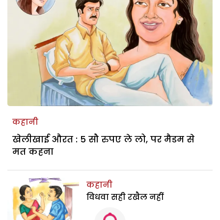
कहानी
खेलीखाई औरत : 5 सौ रुपए ले लो, पर मैडम से
मत कहना
कहानी
विधवा सही रखैल नहीं