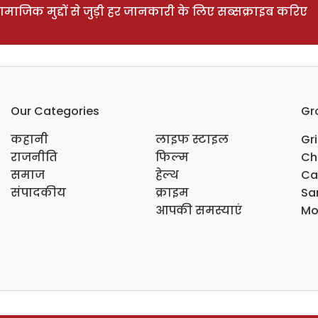
ाजिक मुद्दों से जुड़ी हर जानकारी के लिए सब्सक्राइब करिए
Our Categories
Gr
कहानी
लाइफ स्टाइल
Gr
राजनीति
फिल्म
Ch
समाज
हेल्थ
Ca
संपादकीय
क्राइम
Sar
आपकी समस्याएं
Mo